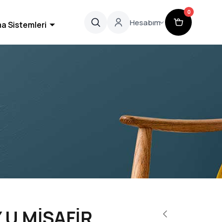
0
Hesabım
a Sistemleri
U MİSAFİR