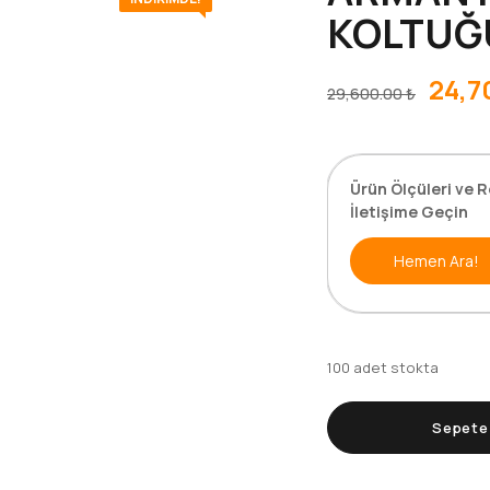
KOLTUĞ
24,7
29,600.00
₺
Ürün Ölçüleri ve R
İletişime Geçin
Hemen Ara!
100 adet stokta
Sepete 