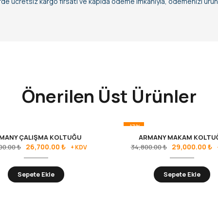
erde ücretsiz kargo fırsatı ve kapıda ödeme imkanıyla, ödemenizi ürün t
Önerilen Üst Ürünler
-17%
MANY ÇALIŞMA KOLTUĞU
ARMANY MAKAM KOLTU
26,700.00
₺
29,000.00
₺
00.00
₺
34,800.00
₺
+ KDV
Sepete Ekle
Sepete Ekle