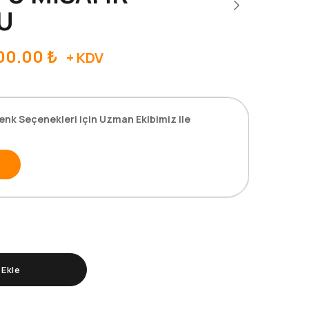
U
00.00
₺
+ KDV
enk Seçenekleri için Uzman Ekibimiz ile
Ekle