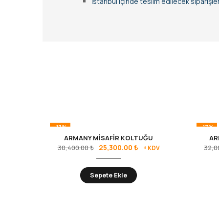
İstanbul içinde teslim edilecek siparişl
-17%
-17%
ARMANY MİSAFİR KOLTUĞU
AR
25,300.00
₺
30,400.00
₺
32,0
+ KDV
Sepete Ekle