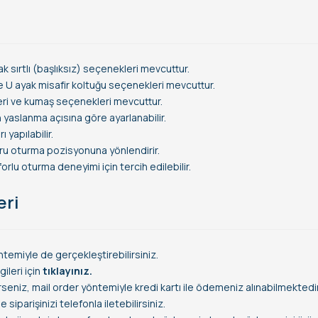
ak sırtlı (başlıksız) seçenekleri mevcuttur.
e U ayak misafir koltuğu seçenekleri mevcuttur.
deri ve kumaş seçenekleri mevcuttur.
 yaslanma açısına göre ayarlanabilir.
 yapılabilir.
oğru oturma pozisyonuna yönlendirir.
rlu oturma deneyimi için tercih edilebilir.
eri
temiyle de gerçekleştirebilirsiniz.
leri için
tıklayınız.
rseniz, mail order yöntemiyle kredi kartı ile ödemeniz alınabilmektedir
siparişinizi telefonla iletebilirsiniz.