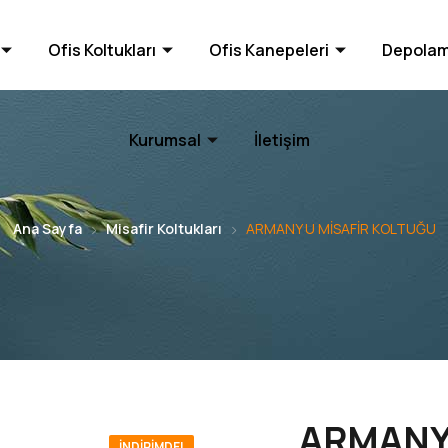
Ofis Koltukları
Ofis Kanepeleri
Depolam
Kurumsal
İletişim
Ana Sayfa
Misafir Koltukları
ARMANY U MİSAFİR KOLTUĞU
ARMANY 
İNDIRIMDE!