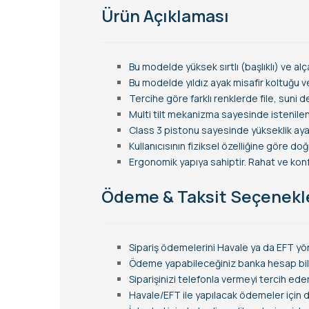
Ürün Açıklaması
Bu modelde yüksek sırtlı (başlıklı) ve alç
Bu modelde yıldız ayak misafir koltuğu v
Tercihe göre farklı renklerde file, suni 
Multi tilt mekanizma sayesinde istenilen
Class 3 pistonu sayesinde yükseklik ayarı
Kullanıcısının fiziksel özelliğine göre d
Ergonomik yapıya sahiptir. Rahat ve konfo
Ödeme & Taksit Seçenekl
Sipariş ödemelerini Havale ya da EFT yön
Ödeme yapabileceğiniz banka hesap bilgi
Siparişinizi telefonla vermeyi tercih ede
Havale/EFT ile yapılacak ödemeler için de 