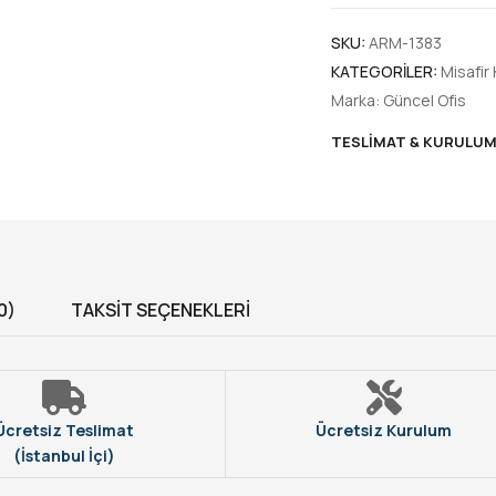
SKU:
ARM-1383
KATEGORILER:
Misafir 
Marka:
Güncel Ofis
TESLIMAT & KURULU
0)
TAKSIT SEÇENEKLERI
Ücretsiz Teslimat
Ücretsiz Kurulum
(İstanbul İçi)