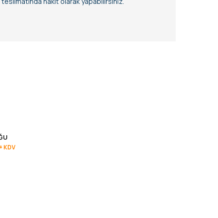
eslimatında nakit olarak yapabilirsiniz.
ĞU
+ KDV