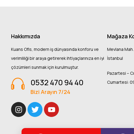
Hakkımızda
Mağaza K
Kuans Ofis, modern iş dünyasında konforu ve
Mevlana Mah.
verimliliği bir araya getirerek ihtiyaçlarınıza en iyi
İstanbul
çözümleri sunmak için kurulmuştur.
Pazartesi – C
0532 470 94 40
Cumartesi: 0
Bizi Arayın 7/24