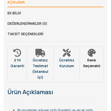
AÇIKLAMA
EK BILGI
DEĞERLENDIRMELER (0)
TAKSIT SEÇENEKLERI
2 Yıl
Ücretsiz
Ücretsiz
Renk
Garanti
Teslimat
Kurulum
Seçenekli
(İstanbul
İçi)
Ürün Açıklaması
Bu modelde yüksek sırtlı (başlıklı) ve alçak sırtlı