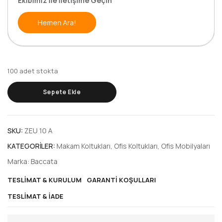
Ekibimiz ile İletişime Geçin
Hemen Ara!
100 adet stokta
Sepete Ekle
SKU:
ZEU 10 A
KATEGORILER:
Makam Koltukları
,
Ofis Koltukları
,
Ofis Mobilyaları
Marka:
Baccata
TESLIMAT & KURULUM
GARANTI KOŞULLARI
TESLIMAT & İADE