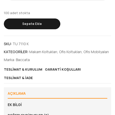
100 adet stokta
Sepete Ekle
SKU:
TU 7110 K
KATEGORILER:
Makam Koltukları
,
Ofis Koltukları
,
Ofis Mobilyaları
Marka:
Baccata
TESLIMAT & KURULUM
GARANTI KOŞULLARI
TESLIMAT & İADE
AÇIKLAMA
EK BILGI