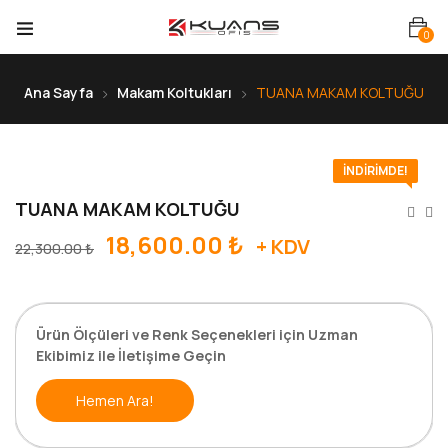
0
Ana Sayfa
Makam Koltukları
TUANA MAKAM KOLTUĞU
İNDIRIMDE!
TUANA MAKAM KOLTUĞU
18,600.00
₺
+ KDV
22,300.00
₺
Ürün Ölçüleri ve Renk Seçenekleri için Uzman
Ekibimiz ile İletişime Geçin
Hemen Ara!