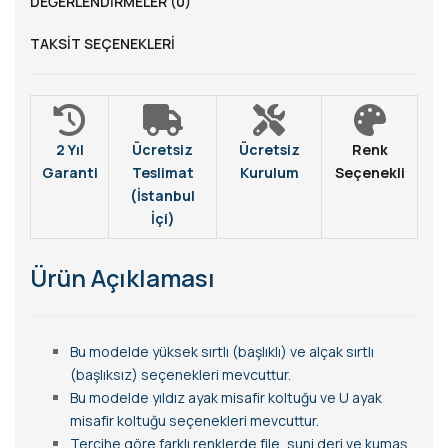
DEĞERLENDIRMELER (0)
TAKSIT SEÇENEKLERI
2 Yıl
Ücretsiz
Ücretsiz
Renk
Garanti
Teslimat
Kurulum
Seçenekli
(İstanbul
İçi)
Ürün Açıklaması
Bu modelde yüksek sırtlı (başlıklı) ve alçak sırtlı
(başlıksız) seçenekleri mevcuttur.
Bu modelde yıldız ayak misafir koltuğu ve U ayak
misafir koltuğu seçenekleri mevcuttur.
Tercihe göre farklı renklerde file, suni deri ve kumaş