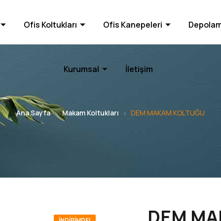
Ofis Koltukları
Ofis Kanepeleri
Depolam
Kurumsal
İletişim
Ana Sayfa
Makam Koltukları
DEM MAKAM KOLTUĞU
DEM MA
İNDIRIMDE!