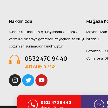
Hakkımızda
Mağaza K
Kuans Ofis, modern iş dünyasında konforu ve
Mevlana Mah.
verimliliği bir araya getirerek ihtiyaçlarınıza en iyi
İstanbul
çözümleri sunmak için kurulmuştur.
Pazartesi – C
0532 470 94 40
Cumartesi: 0
Bizi Arayın 7/24
0532 470 94 40
Hemen Arayın