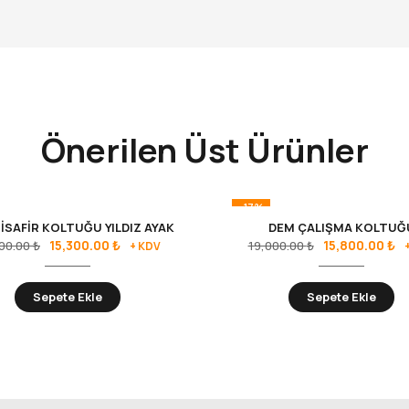
Önerilen Üst Ürünler
-17%
İSAFİR KOLTUĞU YILDIZ AYAK
DEM ÇALIŞMA KOLTUĞ
15,300.00
₺
15,800.00
₺
400.00
₺
19,000.00
₺
+ KDV
Sepete Ekle
Sepete Ekle