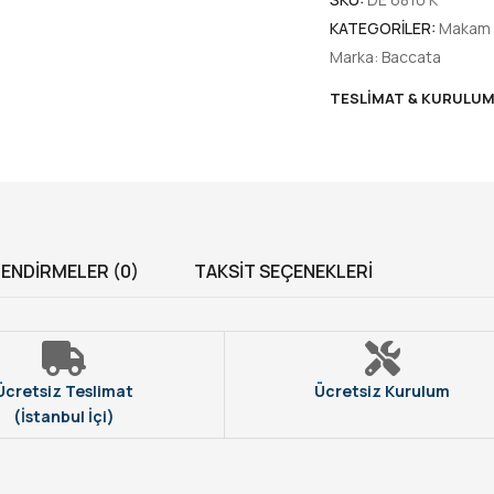
KATEGORILER:
Makam K
Marka:
Baccata
TESLIMAT & KURULU
ENDIRMELER (0)
TAKSIT SEÇENEKLERI
Ücretsiz Teslimat
Ücretsiz Kurulum
(İstanbul İçi)