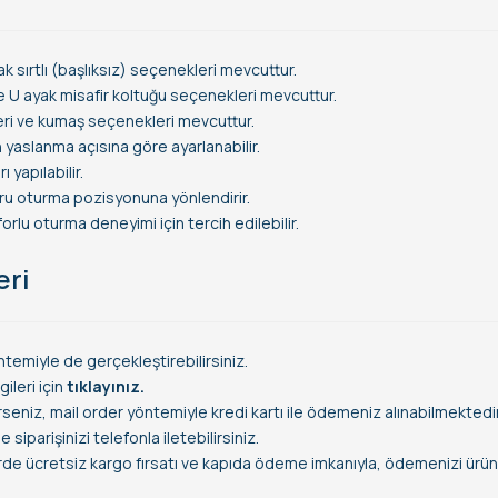
ak sırtlı (başlıksız) seçenekleri mevcuttur.
e U ayak misafir koltuğu seçenekleri mevcuttur.
deri ve kumaş seçenekleri mevcuttur.
 yaslanma açısına göre ayarlanabilir.
 yapılabilir.
oğru oturma pozisyonuna yönlendirir.
rlu oturma deneyimi için tercih edilebilir.
eri
temiyle de gerçekleştirebilirsiniz.
leri için
tıklayınız.
rseniz, mail order yöntemiyle kredi kartı ile ödemeniz alınabilmektedir
siparişinizi telefonla iletebilirsiniz.
erde ücretsiz kargo fırsatı ve kapıda ödeme imkanıyla, ödemenizi ürün t