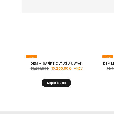
-16%
-17%
DEM MİSAFİR KOLTUĞU U AYAK
DEM M
15,200.00
₺
18,200.00
₺
18,
+ KDV
Sepete Ekle