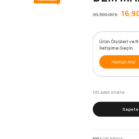
16,9
20,300.00
₺
Ürün Ölçüleri ve R
İletişime Geçin
Hemen Ara!
100 adet stokta
Sepete 
SKU:
DE 6810 K