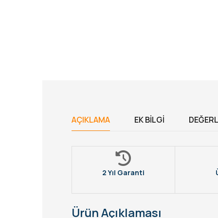
AÇIKLAMA
EK BILGI
DEĞERL
2 Yıl Garanti
Ürün Açıklaması