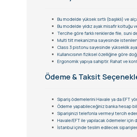
Bu modelde yüksek sırtlı (başlıklı) ve alç
Bu modelde yıldız ayak misafir koltuğu v
Tercihe göre farklı renklerde file, suni 
Multi tilt mekanizma sayesinde istenilen
Class 3 pistonu sayesinde yükseklik ayarı
Kullanıcısının fiziksel özelliğine göre d
Ergonomik yapıya sahiptir. Rahat ve konfo
Ödeme & Taksit Seçenekl
Sipariş ödemelerini Havale ya da EFT yön
Ödeme yapabileceğiniz banka hesap bilgi
Siparişinizi telefonla vermeyi tercih ede
Havale/EFT ile yapılacak ödemeler için de 
İstanbul içinde teslim edilecek siparişl