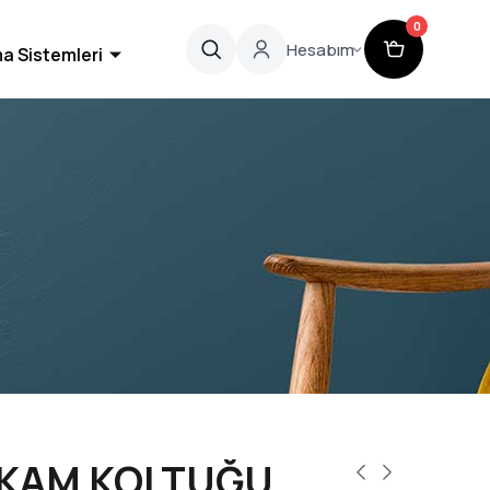
0
Hesabım
a Sistemleri
KAM KOLTUĞU