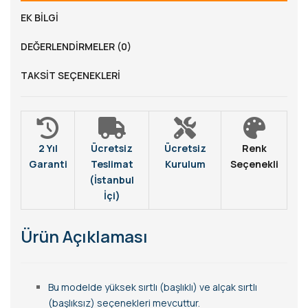
EK BILGI
DEĞERLENDIRMELER (0)
TAKSIT SEÇENEKLERI
2 Yıl
Ücretsiz
Ücretsiz
Renk
Garanti
Teslimat
Kurulum
Seçenekli
(İstanbul
İçi)
Ürün Açıklaması
Bu modelde yüksek sırtlı (başlıklı) ve alçak sırtlı
(başlıksız) seçenekleri mevcuttur.