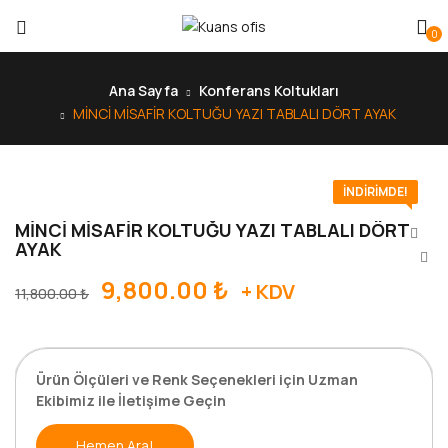
0
Ana Sayfa
Konferans Koltukları
MİNCİ MİSAFİR KOLTUĞU YAZI TABLALI DÖRT AYAK
İNDIRIMDE!
MİNCİ MİSAFİR KOLTUĞU YAZI TABLALI DÖRT
AYAK
9,800.00
₺
+ KDV
11,800.00
₺
Ürün Ölçüleri ve Renk Seçenekleri için Uzman
Ekibimiz ile İletişime Geçin
Hemen Ara!