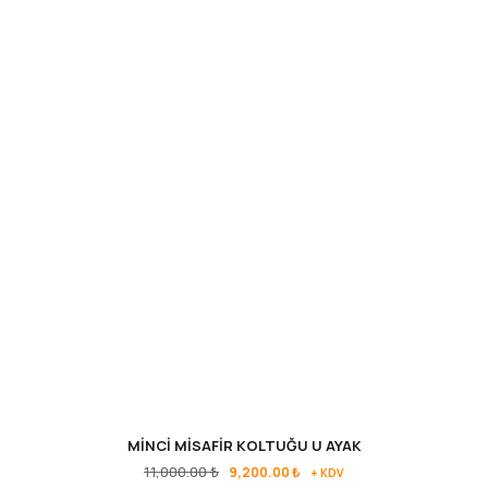
MİNCİ MİSAFİR KOLTUĞU U AYAK
11,000.00
₺
9,200.00
₺
+ KDV