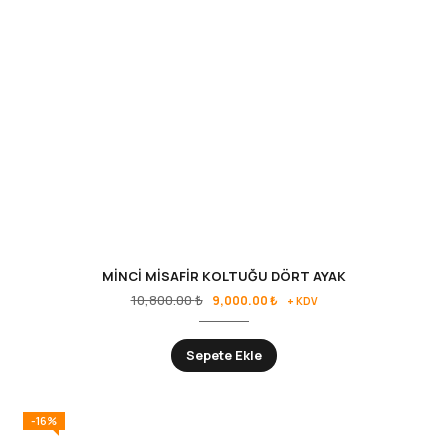
MİNCİ MİSAFİR KOLTUĞU DÖRT AYAK
10,800.00
₺
9,000.00
₺
+ KDV
Sepete Ekle
-16%