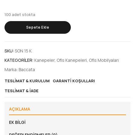
100 adet stokta
Sepete Ekle
SKU:
SON 15 K
KATEGORILER:
Kanepeler
,
Ofis Kanepeleri
,
Ofis Mobilyaları
Marka:
Baccata
TESLIMAT & KURULUM
GARANTI KOŞULLARI
TESLIMAT & İADE
AÇIKLAMA
EK BILGI
DEĞERLENDIRMELER (0)