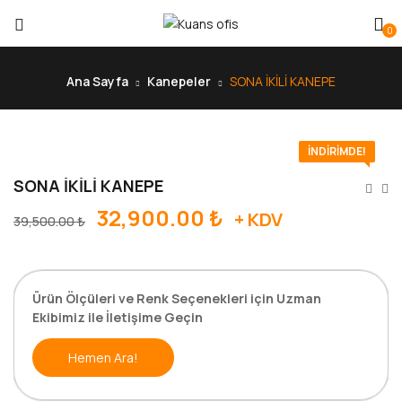
0
Ana Sayfa
Kanepeler
SONA İKİLİ KANEPE
İNDIRIMDE!
SONA İKİLİ KANEPE
32,900.00
₺
+ KDV
39,500.00
₺
Ürün Ölçüleri ve Renk Seçenekleri için Uzman
Ekibimiz ile İletişime Geçin
Hemen Ara!