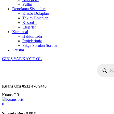
Puflar
Depolama Sistemleri
Klasör Dolapları
Takım Dolapları
Kesonlar
Etejerler
Kurumsal
Hakkımızda
Projelerimiz
Sıkça Sorulan Sorular
İletişim
GİRİŞ YAP/KAYIT OL
Products
search
Kuans Ofis
0532 470 9440
Kuans Ofis
0
Şu anda Boş:
0.00
₺