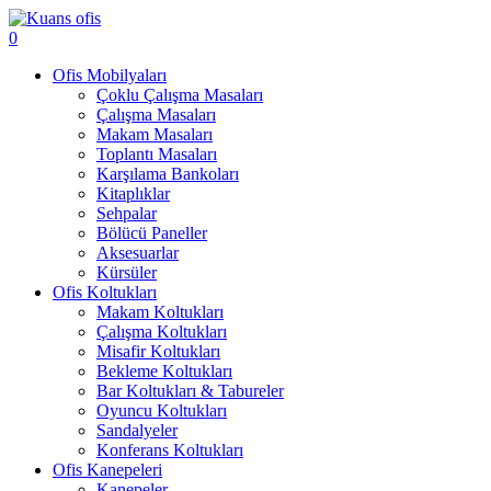
0
Ofis Mobilyaları
Çoklu Çalışma Masaları
Çalışma Masaları
Makam Masaları
Toplantı Masaları
Karşılama Bankoları
Kitaplıklar
Sehpalar
Bölücü Paneller
Aksesuarlar
Kürsüler
Ofis Koltukları
Makam Koltukları
Çalışma Koltukları
Misafir Koltukları
Bekleme Koltukları
Bar Koltukları & Tabureler
Oyuncu Koltukları
Sandalyeler
Konferans Koltukları
Ofis Kanepeleri
Kanepeler