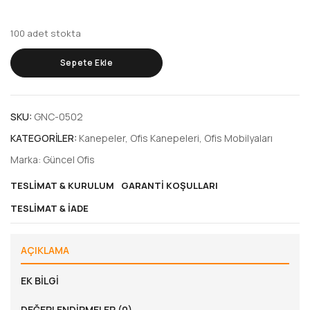
100 adet stokta
Sepete Ekle
SKU:
GNC-0502
KATEGORILER:
Kanepeler
,
Ofis Kanepeleri
,
Ofis Mobilyaları
Marka:
Güncel Ofis
TESLIMAT & KURULUM
GARANTI KOŞULLARI
TESLIMAT & İADE
AÇIKLAMA
EK BILGI
DEĞERLENDIRMELER (0)