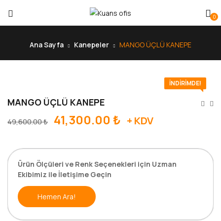
0
Ana Sayfa
Kanepeler
MANGO ÜÇLÜ KANEPE
İNDIRIMDE!
MANGO ÜÇLÜ KANEPE
41,300.00
₺
+ KDV
49,600.00
₺
Ürün Ölçüleri ve Renk Seçenekleri için Uzman
Ekibimiz ile İletişime Geçin
Hemen Ara!