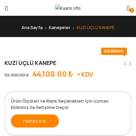
0
Ana Sayfa
Kanepeler
KUZİ ÜÇLÜ KANEPE
İNDIRIMDE!
KUZİ ÜÇLÜ KANEPE
44,100.00
₺
+ KDV
52,900.00
₺
Ürün Ölçüleri ve Renk Seçenekleri için Uzman
Ekibimiz ile İletişime Geçin
Hemen Ara!