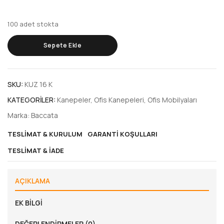
100 adet stokta
Sepete Ekle
SKU:
KUZ 16 K
KATEGORILER:
Kanepeler
,
Ofis Kanepeleri
,
Ofis Mobilyaları
Marka:
Baccata
TESLIMAT & KURULUM
GARANTI KOŞULLARI
TESLIMAT & İADE
AÇIKLAMA
EK BILGI
DEĞERLENDIRMELER (0)