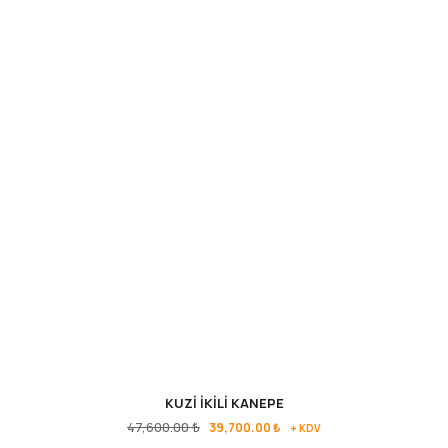
KUZİ İKİLİ KANEPE
47,600.00
₺
39,700.00
₺
+ KDV