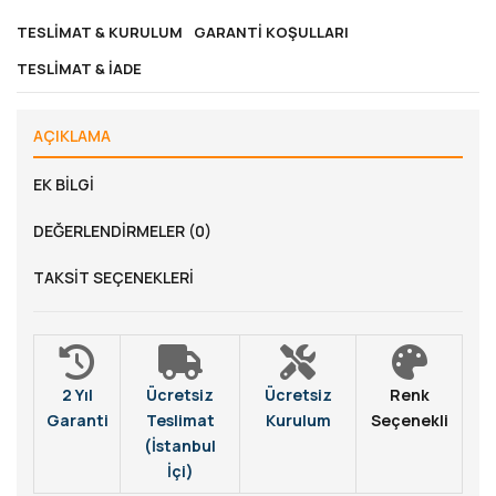
TESLIMAT & KURULUM
GARANTI KOŞULLARI
TESLIMAT & İADE
AÇIKLAMA
EK BILGI
DEĞERLENDIRMELER (0)
TAKSIT SEÇENEKLERI
2 Yıl
Ücretsiz
Ücretsiz
Renk
Garanti
Teslimat
Kurulum
Seçenekli
(İstanbul
İçi)