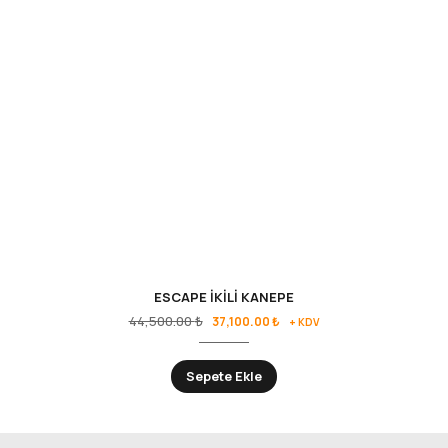
ESCAPE İKİLİ KANEPE
44,500.00
₺
37,100.00
₺
+ KDV
Sepete Ekle