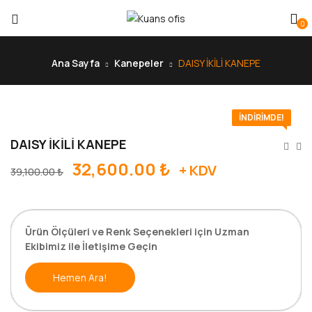
0
Ana Sayfa
Kanepeler
DAISY İKİLİ KANEPE
İNDIRIMDE!
DAISY İKİLİ KANEPE
32,600.00
₺
+ KDV
39,100.00
₺
Ürün Ölçüleri ve Renk Seçenekleri için Uzman
Ekibimiz ile İletişime Geçin
Hemen Ara!