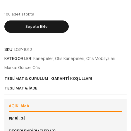
100 adet stokta
Sepete Ekle
SKU:
DSY-1012
KATEGORILER:
Kanepeler
,
Ofis Kanepeleri
,
Ofis Mobilyaları
Marka:
Güncel Ofis
TESLIMAT & KURULUM
GARANTI KOŞULLARI
TESLIMAT & İADE
AÇIKLAMA
EK BILGI
DEĞERLENDIRMELER (0)