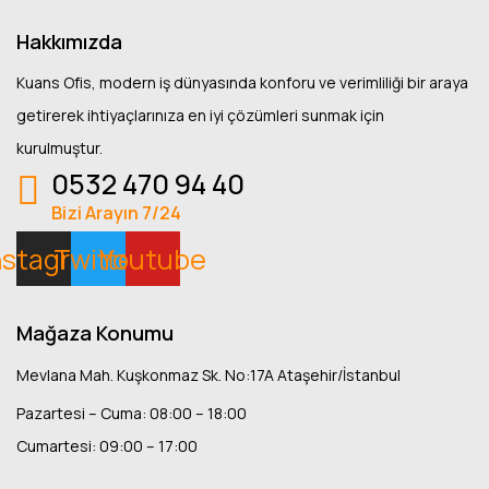
Hakkımızda
Kuans Ofis, modern iş dünyasında konforu ve verimliliği bir araya
getirerek ihtiyaçlarınıza en iyi çözümleri sunmak için
kurulmuştur.
0532 470 94 40
Bizi Arayın 7/24
nstagram
Twitter
Youtube
Mağaza Konumu
Mevlana Mah. Kuşkonmaz Sk. No:17A Ataşehir/İstanbul
Pazartesi – Cuma: 08:00 – 18:00
Cumartesi: 09:00 – 17:00