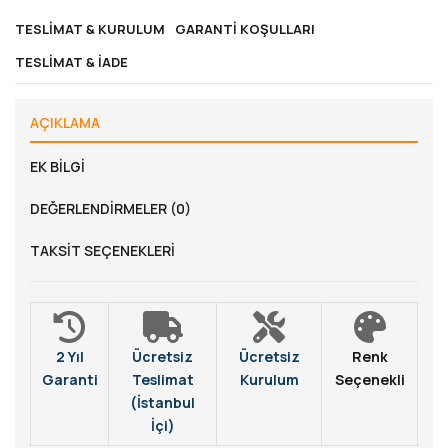
TESLIMAT & KURULUM
GARANTI KOŞULLARI
TESLIMAT & İADE
AÇIKLAMA
EK BILGI
DEĞERLENDIRMELER (0)
TAKSIT SEÇENEKLERI
2 Yıl
Ücretsiz
Ücretsiz
Renk
Garanti
Teslimat
Kurulum
Seçenekli
(İstanbul
İçi)