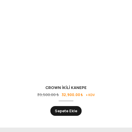
CROWN İKİLİ KANEPE
Orijinal
Şu
39,500.00
₺
32,900.00
₺
+ KDV
fiyat:
andaki
39,500.00 ₺.
fiyat:
Sepete Ekle
32,900.00 ₺.