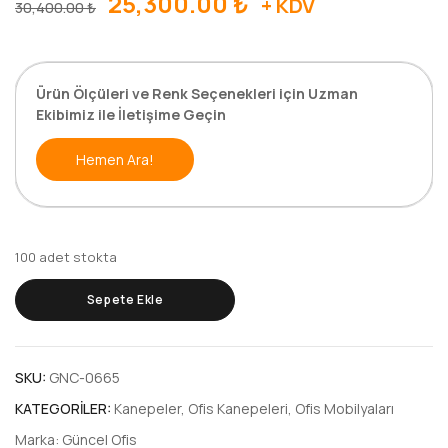
Orijinal
Şu
25,300.00
₺
+ KDV
30,400.00
₺
fiyat:
andaki
30,400.00 ₺.
fiyat:
25,300.00 ₺.
Ürün Ölçüleri ve Renk Seçenekleri için Uzman
Ekibimiz ile İletişime Geçin
Hemen Ara!
100 adet stokta
CROWN
Sepete Ekle
TEKLİ
KANEPE
adet
SKU:
GNC-0665
KATEGORILER:
Kanepeler
,
Ofis Kanepeleri
,
Ofis Mobilyaları
Marka:
Güncel Ofis