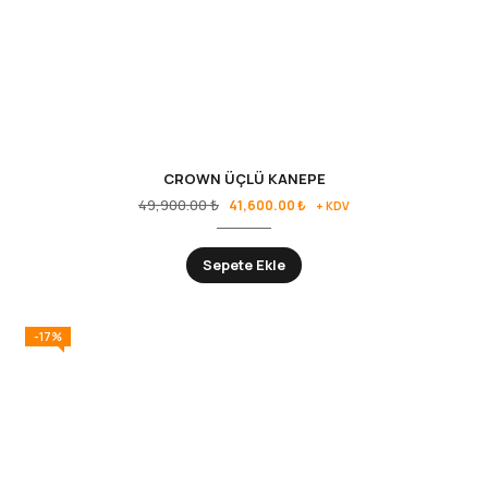
CROWN ÜÇLÜ KANEPE
Orijinal
Şu
49,900.00
₺
41,600.00
₺
+ KDV
fiyat:
andaki
49,900.00 ₺.
fiyat:
Sepete Ekle
41,600.00 ₺.
-17%