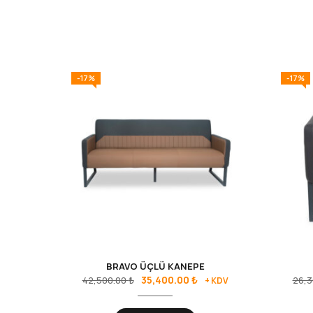
-17%
-17%
BRAVO ÜÇLÜ KANEPE
35,400.00
₺
42,500.00
₺
26,3
+ KDV