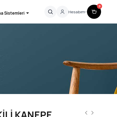
0
Hesabım
a Sistemleri
KİLİ KANEPE