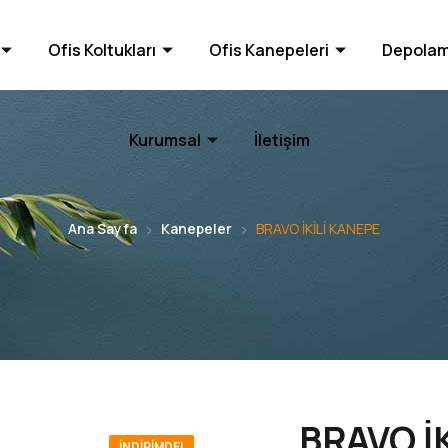
Ofis Koltukları
Ofis Kanepeleri
Depolam
Kurumsal
İletişim
Ana Sayfa
Kanepeler
BRAVO İKİLİ KANEPE
BRAVO İ
İNDIRIMDE!