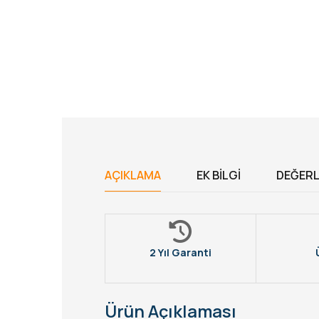
AÇIKLAMA
EK BILGI
DEĞERL
2 Yıl Garanti
Ürün Açıklaması