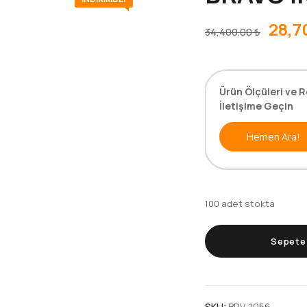
28,7
34,400.00
₺
Ürün Ölçüleri ve R
İletişime Geçin
Hemen Ara!
100 adet stokta
Sepete 
SKU:
BRV-1056