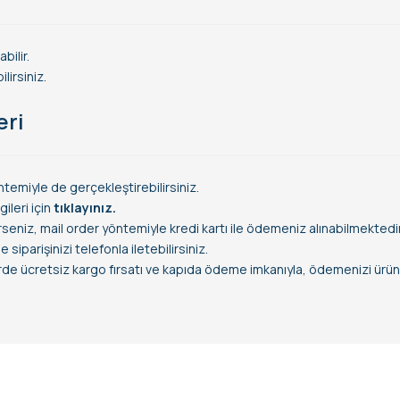
bilir.
lirsiniz.
eri
temiyle de gerçekleştirebilirsiniz.
leri için
tıklayınız.
rseniz, mail order yöntemiyle kredi kartı ile ödemeniz alınabilmektedir
siparişinizi telefonla iletebilirsiniz.
erde ücretsiz kargo fırsatı ve kapıda ödeme imkanıyla, ödemenizi ürün t