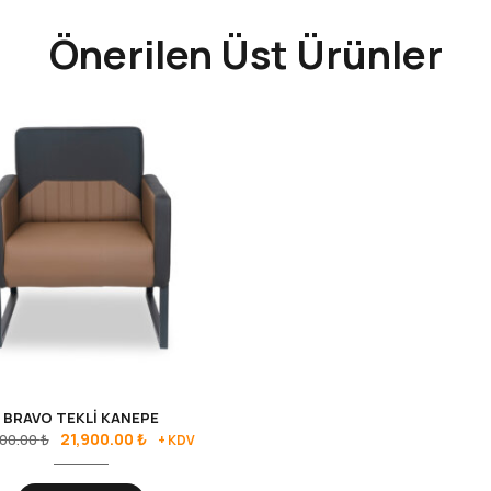
Önerilen Üst Ürünler
BRAVO TEKLİ KANEPE
21,900.00
₺
00.00
₺
+ KDV