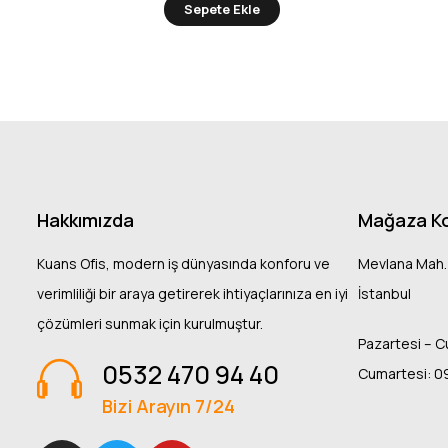
Sepete Ekle
Hakkımızda
Mağaza K
Kuans Ofis, modern iş dünyasında konforu ve
Mevlana Mah.
verimliliği bir araya getirerek ihtiyaçlarınıza en iyi
İstanbul
çözümleri sunmak için kurulmuştur.
Pazartesi – C
0532 470 94 40
Cumartesi: 0
Bizi Arayın 7/24