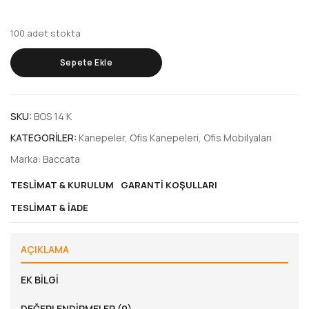
100 adet stokta
Sepete Ekle
SKU:
BOS 14 K
KATEGORILER:
Kanepeler
,
Ofis Kanepeleri
,
Ofis Mobilyaları
Marka:
Baccata
TESLIMAT & KURULUM
GARANTI KOŞULLARI
TESLIMAT & İADE
AÇIKLAMA
EK BILGI
DEĞERLENDIRMELER (0)