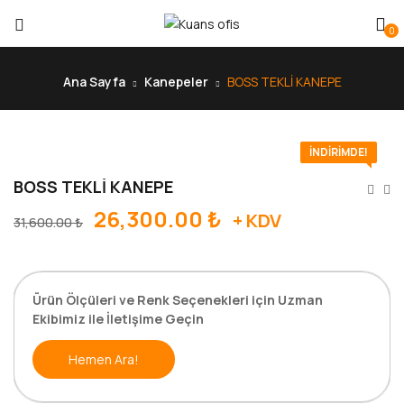
0
Ana Sayfa
Kanepeler
BOSS TEKLİ KANEPE
İNDIRIMDE!
BOSS TEKLİ KANEPE
26,300.00
₺
+ KDV
31,600.00
₺
Ürün Ölçüleri ve Renk Seçenekleri için Uzman
Ekibimiz ile İletişime Geçin
Hemen Ara!