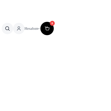
0
Hesabım