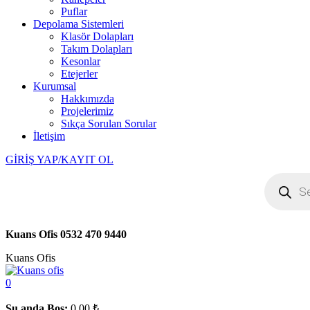
Puflar
Depolama Sistemleri
Klasör Dolapları
Takım Dolapları
Kesonlar
Etejerler
Kurumsal
Hakkımızda
Projelerimiz
Sıkça Sorulan Sorular
İletişim
GİRİŞ YAP/KAYIT OL
Kuans Ofis
0532 470 9440
Kuans Ofis
0
Şu anda Boş:
0.00
₺