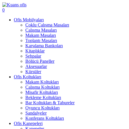
0
Ofis Mobilyaları
Çoklu Çalışma Masaları
Çalışma Masaları
Makam Masaları
Toplantı Masaları
Karşılama Bankoları
Kitaplıklar
Sehpalar
Bölücü Paneller
Aksesuarlar
Kürsüler
Ofis Koltukları
Makam Koltukları
Çalışma Koltukları
Misafir Koltukları
Bekleme Koltukları
Bar Koltukları & Tabureler
Oyuncu Koltukları
Sandalyeler
Konferans Koltukları
Ofis Kanepeleri
Kanepeler