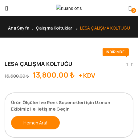
0
Ana Sayfa
Çalışma Koltukları
LESA ÇALIŞMA KOLTUĞU
İNDIRIMDE!
LESA ÇALIŞMA KOLTUĞU
13,800.00
₺
+ KDV
16,600.00
₺
Ürün Ölçüleri ve Renk Seçenekleri için Uzman
Ekibimiz ile İletişime Geçin
Hemen Ara!