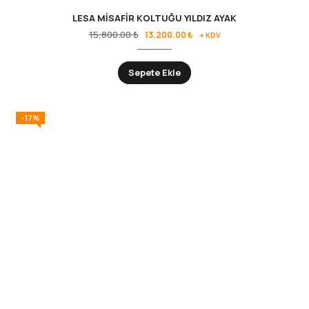
LESA MİSAFİR KOLTUĞU YILDIZ AYAK
15,800.00
₺
13,200.00
₺
+ KDV
Sepete Ekle
-17%