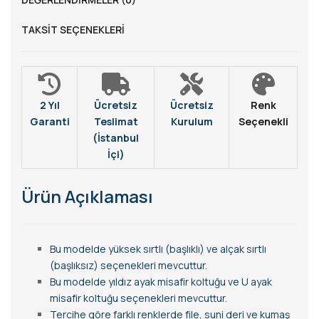
TAKSIT SEÇENEKLERI
2 Yıl
Ücretsiz
Ücretsiz
Renk
Garanti
Teslimat
Kurulum
Seçenekli
(İstanbul
İçi)
Ürün Açıklaması
Bu modelde yüksek sırtlı (başlıklı) ve alçak sırtlı
(başlıksız) seçenekleri mevcuttur.
Bu modelde yıldız ayak misafir koltuğu ve U ayak
misafir koltuğu seçenekleri mevcuttur.
Tercihe göre farklı renklerde file, suni deri ve kumaş