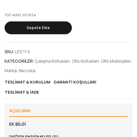
100 adet stokta
Sepete Ekle
SKU:
LES 11 K
KATEGORILER:
Çalışma Koltukları
,
Ofis Koltukları
,
Ofis Mobilyaları
Marka:
Baccata
TESLIMAT & KURULUM
GARANTI KOŞULLARI
TESLIMAT & İADE
AÇIKLAMA
EK BILGI
DEĞERLENDIRMELER (0)