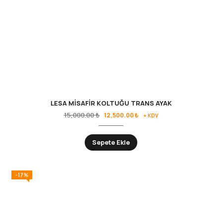
LESA MİSAFİR KOLTUĞU TRANS AYAK
15,000.00
₺
12,500.00
₺
+ KDV
Sepete Ekle
-17%