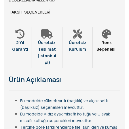
TAKSIT SEÇENEKLERI
2 Yıl
Ücretsiz
Ücretsiz
Renk
Garanti
Teslimat
Kurulum
Seçenekli
(İstanbul
İçi)
Ürün Açıklaması
Bu modelde yüksek sırtlı (başlıklı) ve alçak sırtlı
(başlıksız) seçenekleri mevcuttur.
Bu modelde yıldız ayak misafir koltuğu ve U ayak
misafir koltuğu seçenekleri mevcuttur.
Tercihe göre farklı renklerde file, suni deri ve kumaş