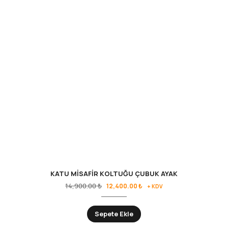
KATU MİSAFİR KOLTUĞU ÇUBUK AYAK
14,900.00
₺
12,400.00
₺
+ KDV
Sepete Ekle