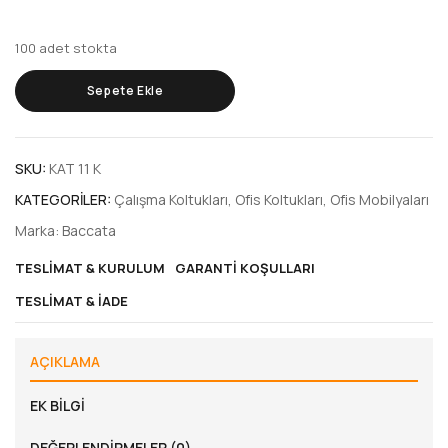
100 adet stokta
Sepete Ekle
SKU:
KAT 11 K
KATEGORILER:
Çalışma Koltukları
,
Ofis Koltukları
,
Ofis Mobilyaları
Marka:
Baccata
TESLIMAT & KURULUM
GARANTI KOŞULLARI
TESLIMAT & İADE
AÇIKLAMA
EK BILGI
DEĞERLENDIRMELER (0)