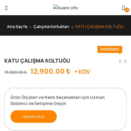
0
Ana Sayfa
Çalışma Koltukları
KATU ÇALIŞMA KOLTUĞU
İNDIRIMDE!
KATU ÇALIŞMA KOLTUĞU
12,900.00
₺
+ KDV
15,500.00
₺
Ürün Ölçüleri ve Renk Seçenekleri için Uzman
Ekibimiz ile İletişime Geçin
Hemen Ara!