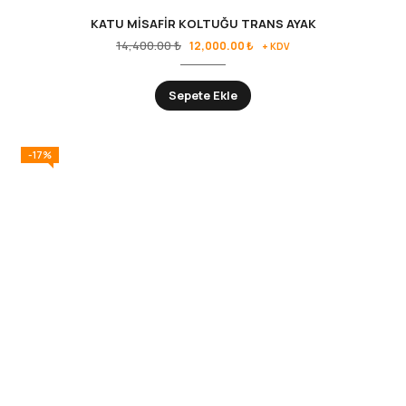
KATU MİSAFİR KOLTUĞU TRANS AYAK
14,400.00
₺
12,000.00
₺
+ KDV
Sepete Ekle
-17%