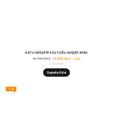
KATU MİSAFİR KOLTUĞU AHŞAP AYAK
16,700.00
₺
13,900.00
₺
+ KDV
Sepete Ekle
-17%