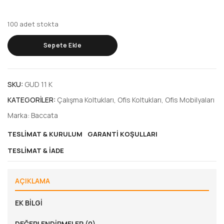
100 adet stokta
Sepete Ekle
SKU:
GUD 11 K
KATEGORILER:
Çalışma Koltukları
,
Ofis Koltukları
,
Ofis Mobilyaları
Marka:
Baccata
TESLIMAT & KURULUM
GARANTI KOŞULLARI
TESLIMAT & İADE
AÇIKLAMA
EK BILGI
DEĞERLENDIRMELER (0)