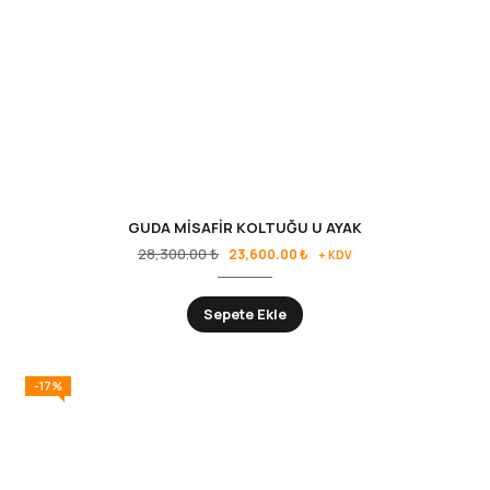
GUDA MİSAFİR KOLTUĞU U AYAK
28,300.00
₺
23,600.00
₺
+ KDV
Sepete Ekle
-17%