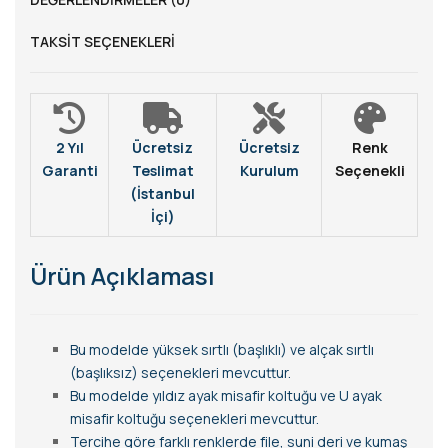
TAKSIT SEÇENEKLERI
2 Yıl
Ücretsiz
Ücretsiz
Renk
Garanti
Teslimat
Kurulum
Seçenekli
(İstanbul
İçi)
Ürün Açıklaması
Bu modelde yüksek sırtlı (başlıklı) ve alçak sırtlı
(başlıksız) seçenekleri mevcuttur.
Bu modelde yıldız ayak misafir koltuğu ve U ayak
misafir koltuğu seçenekleri mevcuttur.
Tercihe göre farklı renklerde file, suni deri ve kumaş