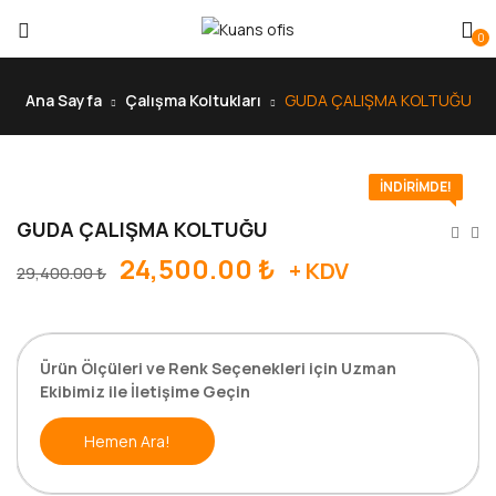
0
Ana Sayfa
Çalışma Koltukları
GUDA ÇALIŞMA KOLTUĞU
İNDIRIMDE!
GUDA ÇALIŞMA KOLTUĞU
24,500.00
₺
+ KDV
29,400.00
₺
Ürün Ölçüleri ve Renk Seçenekleri için Uzman
Ekibimiz ile İletişime Geçin
Hemen Ara!