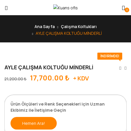
0
Ana Sayfa
Çalışma Koltukları
AYLE ÇALIŞMA KOLTUĞU MİNDERLİ
İNDIRIMDE!
AYLE ÇALIŞMA KOLTUĞU MİNDERLİ
17,700.00
₺
+ KDV
21,200.00
₺
Ürün Ölçüleri ve Renk Seçenekleri için Uzman
Ekibimiz ile İletişime Geçin
Hemen Ara!