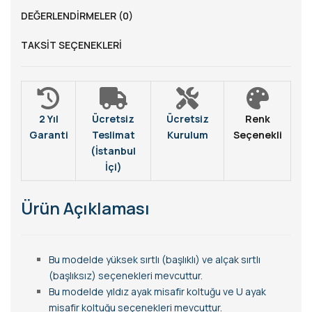
DEĞERLENDIRMELER (0)
TAKSIT SEÇENEKLERI
2 Yıl
Ücretsiz
Ücretsiz
Renk
Garanti
Teslimat
Kurulum
Seçenekli
(İstanbul
İçi)
Ürün Açıklaması
Bu modelde yüksek sırtlı (başlıklı) ve alçak sırtlı
(başlıksız) seçenekleri mevcuttur.
Bu modelde yıldız ayak misafir koltuğu ve U ayak
misafir koltuğu seçenekleri mevcuttur.