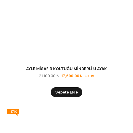
AYLE MİSAFİR KOLTUĞU MİNDERLİ U AYAK
21,100.00
₺
17,600.00
₺
+ KDV
Sepete Ekle
-17%