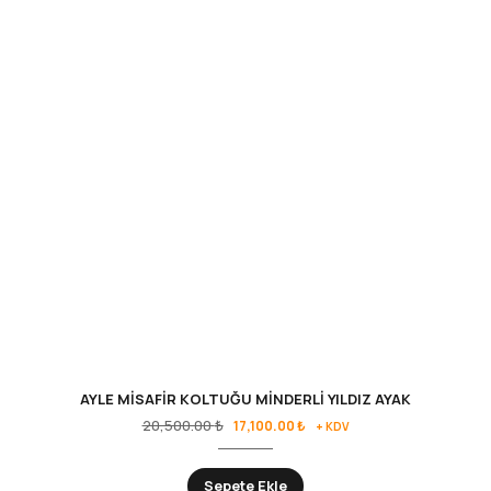
AYLE MİSAFİR KOLTUĞU MİNDERLİ YILDIZ AYAK
20,500.00
₺
17,100.00
₺
+ KDV
Sepete Ekle