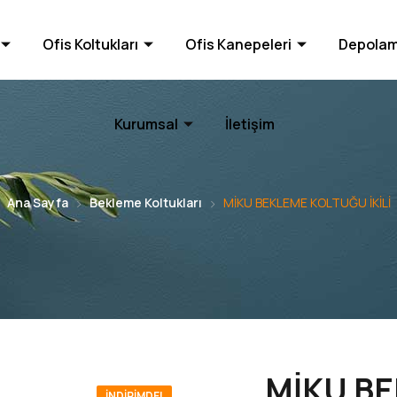
Ofis Koltukları
Ofis Kanepeleri
Depolam
Kurumsal
İletişim
Ana Sayfa
Bekleme Koltukları
MİKU BEKLEME KOLTUĞU İKİLİ
MİKU B
İNDIRIMDE!