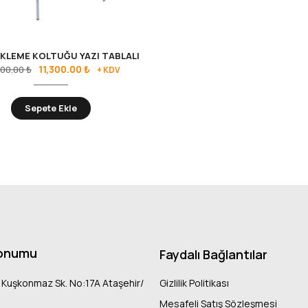
KLEME KOLTUĞU YAZI TABLALI
11,300.00
₺
600.00
₺
+ KDV
Sepete Ekle
onumu
Faydalı Bağlantılar
 Kuşkonmaz Sk. No:17A Ataşehir/
Gizlilik Politikası
Mesafeli Satış Sözleşmesi