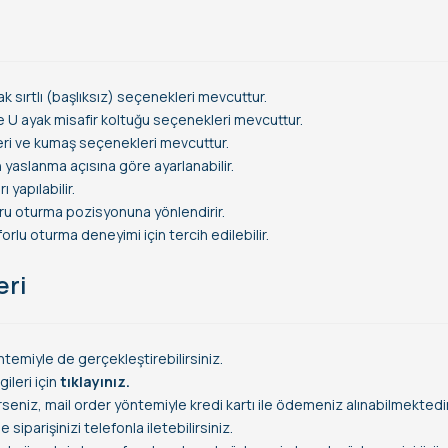
ak sırtlı (başlıksız) seçenekleri mevcuttur.
e U ayak misafir koltuğu seçenekleri mevcuttur.
deri ve kumaş seçenekleri mevcuttur.
 yaslanma açısına göre ayarlanabilir.
 yapılabilir.
oğru oturma pozisyonuna yönlendirir.
rlu oturma deneyimi için tercih edilebilir.
eri
temiyle de gerçekleştirebilirsiniz.
leri için
tıklayınız.
rseniz, mail order yöntemiyle kredi kartı ile ödemeniz alınabilmektedir
siparişinizi telefonla iletebilirsiniz.