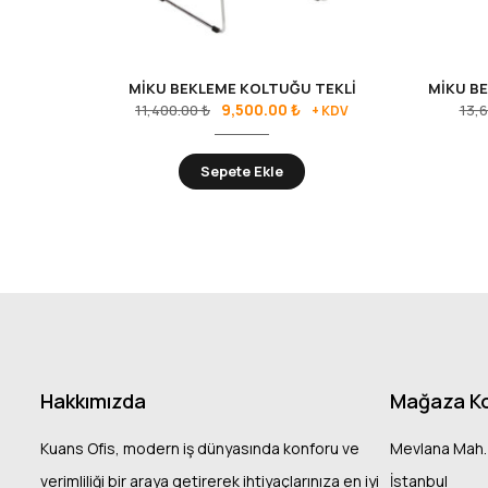
MİKU BEKLEME KOLTUĞU TEKLİ
MİKU BE
9,500.00
₺
11,400.00
₺
13,
+ KDV
Sepete Ekle
Hakkımızda
Mağaza K
Kuans Ofis, modern iş dünyasında konforu ve
Mevlana Mah.
verimliliği bir araya getirerek ihtiyaçlarınıza en iyi
İstanbul