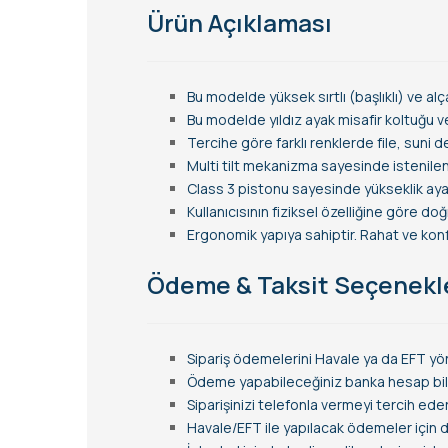
Ürün Açıklaması
Bu modelde yüksek sırtlı (başlıklı) ve alç
Bu modelde yıldız ayak misafir koltuğu v
Tercihe göre farklı renklerde file, suni 
Multi tilt mekanizma sayesinde istenilen
Class 3 pistonu sayesinde yükseklik ayarı
Kullanıcısının fiziksel özelliğine göre d
Ergonomik yapıya sahiptir. Rahat ve konfo
Ödeme & Taksit Seçenekl
Sipariş ödemelerini Havale ya da EFT yön
Ödeme yapabileceğiniz banka hesap bilgi
Siparişinizi telefonla vermeyi tercih ede
Havale/EFT ile yapılacak ödemeler için de 