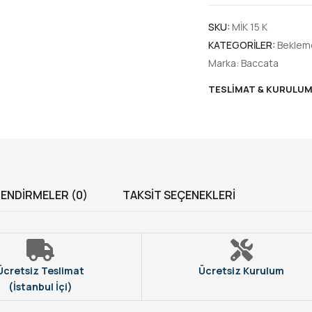
SKU:
MİK 15 K
KATEGORILER:
Bekleme
Marka:
Baccata
TESLIMAT & KURULU
ENDIRMELER (0)
TAKSIT SEÇENEKLERI
Ücretsiz Teslimat
Ücretsiz Kurulum
(İstanbul İçi)