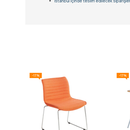
İstanbul içinde teslim edilecek siparişl
-17%
-17%