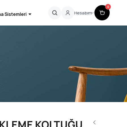
0
Hesabım
a Sistemleri
EKLEME KOLTUĞU