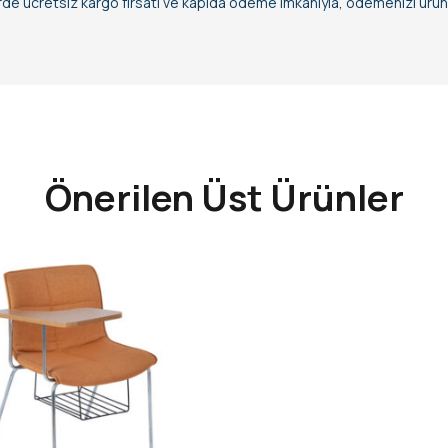
erde ücretsiz kargo fırsatı ve kapıda ödeme imkanıyla, ödemenizi ürün t
Önerilen Üst Ürünler