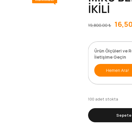
İKİLİ
16,5
19,800.00
₺
Ürün Ölçüleri ve R
İletişime Geçin
Hemen Ara!
100 adet stokta
Sepete 